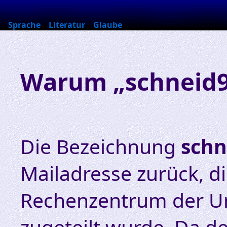
Sprache
Literatur
Glaube
Warum „schneid9
Die Bezeichnung
schn
Mailadresse zurück, d
Rechenzentrum der Un
zugeteilt wurde. Da 